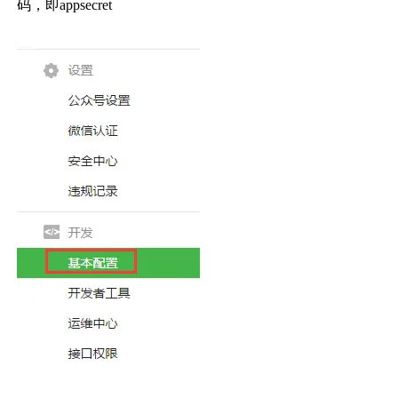
码，即
appsecret