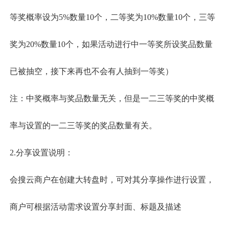
等奖概率设为
5
%
数量
10个
，二等奖为
10
%
数量
10个
，三等
奖为
20
%
数量
10个
，
如果
活动进行中一等奖所设奖品
数量
已被抽空，
接下来再也不会有人抽到一等奖
）
注：中奖概率与奖品数量无关
，
但是一二三等奖的中奖概
率与设置的一二三等奖的奖品数量有关。
2
.分享设置说明：
会搜云
商户在创建
大转盘
时，可对其分享操作进行设置，
商户可根据活动需求设置分享封面、标题及描述